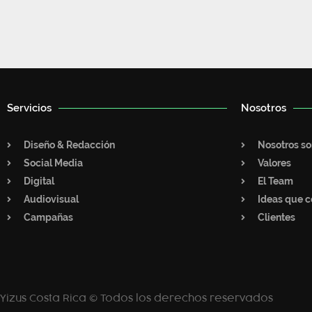
Servicios
Nosotros
Diseño & Redacción
Nosotros s
Social Media
Valores
Digital
El Team
Audiovisual
Ideas que c
Campañas
Clientes
Yizus Costa Rica © Todos los derechos reservados